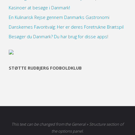
Kasinoer at besøge i Danmark!
En Kulinarisk Rejse gennem Danmarks Gastronomi
Danskernes Favoritvalg: Her er deres Foretrukne Brætspil
Besøger du Danmark? Du har brug for disse apps!
STØTTE RUDBJERG FODBOLDKLUB
This text can be changed from the General » Structure section of
the options panel.